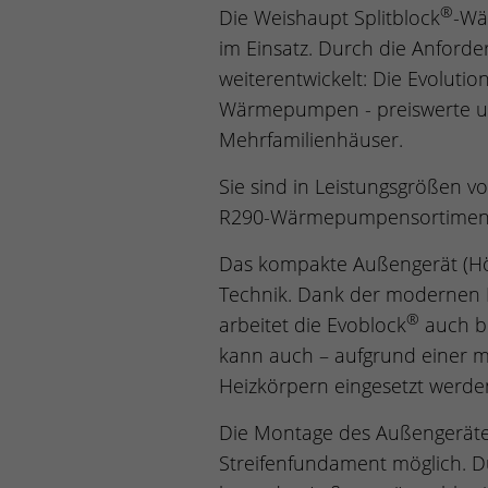
®
Die Weishaupt Splitblock
-Wä
im Einsatz. Durch die Anforde
weiterentwickelt: Die Evolution
Wärmepumpen - preiswerte un
Mehrfamilienhäuser.
Sie sind in Leistungsgrößen v
R290-Wärmepumpensortiment v
Das kompakte Außengerät (Höh
Technik. Dank der modernen I
®
arbeitet die Evoblock
auch be
kann auch – aufgrund einer mö
Heizkörpern eingesetzt werde
Die Montage des Außengerätes
Streifenfundament möglich. D