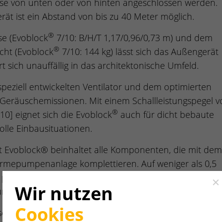
se von unten oder von hinten angeschlossen werden.
ät ist ein Abstand von bis zu 40 Meter möglich.
®
e (Evoblock
7/10: B/H/T 1,17/0,96/0,73 m) und dem
®
cht (Evoblock
7/10: 144 kg) lässt sich das Außengerät
ert sich unauffällig in das architektonische Umfeld.
peziell entwickelten Ventilator und dem optimierten
 Geräuschemissionen. Mit einem Schallleistungspegel v
®
10] eignet sich die Evoblock
auch für dicht bebaute
lle Einbausituationen.
 Evoblock® beinhaltet alle Komponenten, die mit dem
ärmepumpenanlage komplettieren. Auf weniger als 0,5
platzsparend an die Wand montiert werden und bildet
Cl
Wir nutzen
lung im Gebäude.
Cookies
ischen Anschlüsse sind übersichtlich angeordnet und