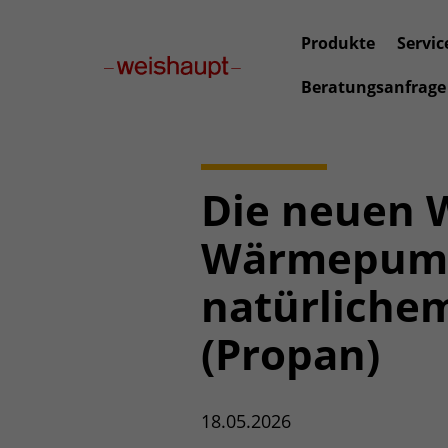
Produkte
Servic
Beratungsanfrage
Weishaupt
Aktuelles
Pressemitteilungen
Die neuen Weishaup
Die neuen 
Wärmepump
natürlichem
(Propan)
18.05.2026