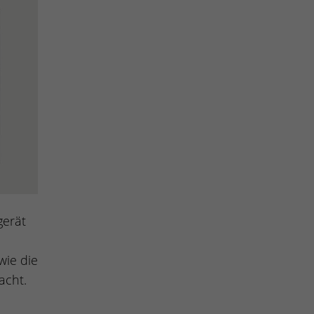
gerät
wie die
cht.