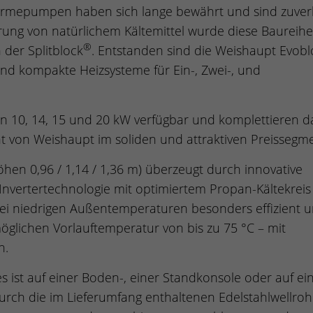
rmepumpen haben sich lange bewährt und sind zuverl
rung von natürlichem Kältemittel wurde diese Baureihe
®
 der Splitblock
. Entstanden sind die Weishaupt Evobl
d kompakte Heizsysteme für Ein-, Zwei-, und
on 10, 14, 15 und 20 kW verfügbar und komplettieren d
on Weishaupt im soliden und attraktiven Preissegm
en 0,96 / 1,14 / 1,36 m) überzeugt durch innovative
nvertertechnologie mit optimiertem Propan-Kältekreis
i niedrigen Außentemperaturen besonders effizient 
glichen Vorlauftemperatur von bis zu 75 °C – mit
n.
 ist auf einer Boden-, einer Standkonsole oder auf e
urch die im Lieferumfang enthaltenen Edelstahlwellroh