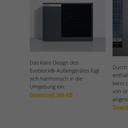
Das klare Design des
Durch 
Evoblock®-Außengerätes fügt
enthal
sich harmonisch in die
kann 
Umgebung ein.
von un
Download 366 KB
anges
Downl