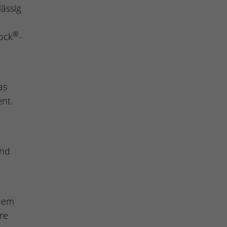
ässig
®
ock
-
as
ent.
und
inem
re