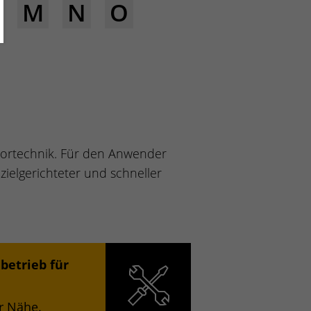
M
N
O
sortechnik. Für den Anwender
 zielgerichteter und schneller
betrieb für
er Nähe.