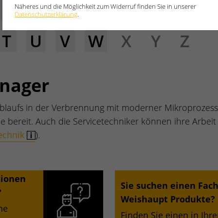
E
F
G
H
I
J
K
L
Näheres und die Möglichkeit zum Widerruf finden Sie in unserer
Datenschutzerklärung
.
T
U
V
W
X
Y
Z
nager
blaufs in der Verbrennung mit moderner Mikroprozes
ile bereit. Auch die Servicetechniker können ihre Arbeit
technik
).
tionen
Sie suchen einen Fach
?
Weishaupt Produkte?
he
Finden Sie einen in Ihr