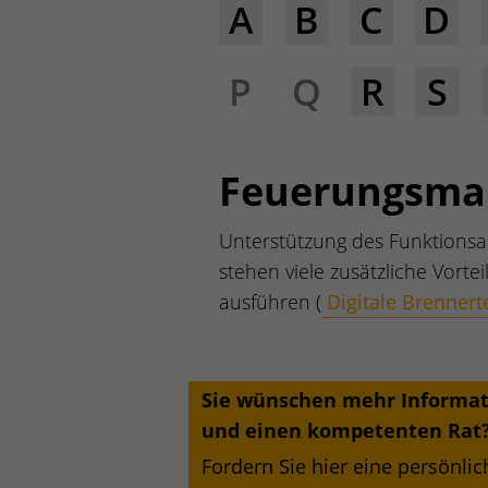
A
B
C
D
P
Q
R
S
Feuerungsma
Unterstützung des Funktionsa
stehen viele zusätzliche Vorte
ausführen (
Digitale Brenner
Sie wünschen mehr Informa
und einen kompetenten Rat
Fordern Sie hier eine persönlic