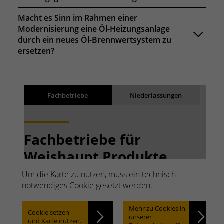
Macht es Sinn im Rahmen einer
Modernisierung eine Öl-Heizungsanlage
durch ein neues Öl-Brennwertsystem zu
ersetzen?
Suchergebnisse
Back
Fachbetriebe
Niederlassungen
Ergebnisse werden geladen
Fachbetriebe für
Weishaupt Produkte.
Schnell suchen. Einfach
Um die Karte zu nutzen, muss ein technisch
notwendiges Cookie gesetzt werden.
finden.
Mehr zu Cookies in
Cookie setzen
unserer
und Karte nutzen.