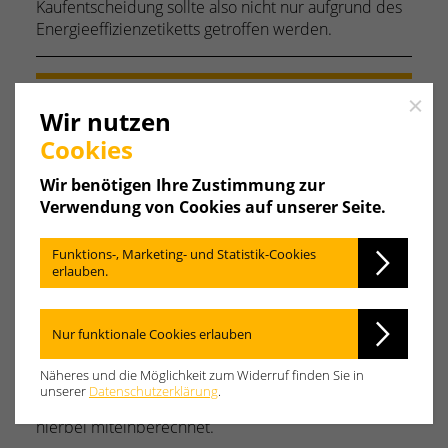
Kaufentscheidung sollte also nicht nur aufgrund des
Energieeffizienzetiketts getroffen werden.
Close
Das Produktetikett
Wir nutzen
Jedes Heizsystem verfügt über ein sogenanntes
Cookies
Produktetikett. Darauf lässt sich die Energieeffizienz
Wir benötigen Ihre Zustimmung zur
beim Heizen und ggf. der Warmwasser-bereitung
Verwendung von Cookies auf unserer Seite.
ablesen. Je nach Heizsystem werden auch weitere
Werte wie der Schallleistungspegel angegeben.
Funktions-, Marketing- und Statistik-Cookies
erlauben.
Das Verbundetikett
Noch aussagekräftiger als das Produktetikett: das
Nur funktionale Cookies erlauben
Verbundetikett. Es zeigt die Energieeffizienz einer
gesamten Heizungsanlage, wie zum Beispiel eines
Näheres und die Möglichkeit zum Widerruf finden Sie in
Heizsystems mit Regler und Trinkwasserspeicher, an.
unserer
Datenschutzerklärung
.
Auch Erweiterungen wie Solarkollektoren werden
hierbei miteinberechnet.