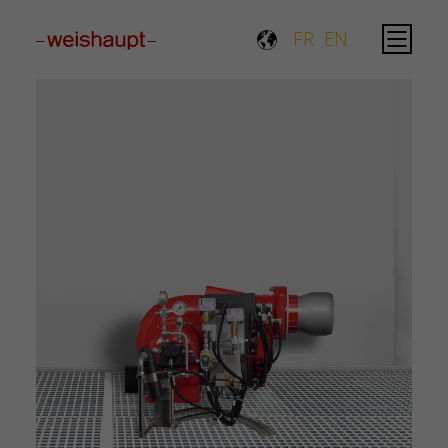
FR
EN