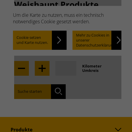
Weishaupt Produkte.
Schnell suchen. Einfach
Um die Karte zu nutzen, muss ein technisch
notwendiges Cookie gesetzt werden.
finden.
Mehr zu Cookies in
Cookie setzen
unserer
und Karte nutzen.
Datenschutzerklärung.
Locate
Kilometer
Umkreis
Finden Sie die für Sie zuständige Niederlassung:
Suche starten
Suchen
Produkte